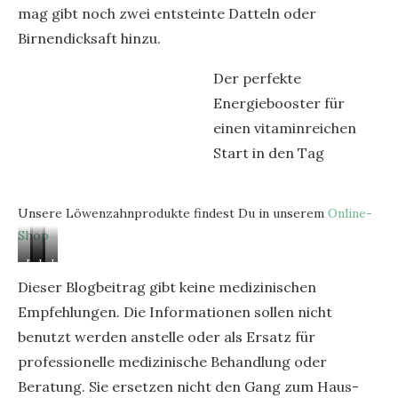
mag gibt noch zwei entsteinte Datteln oder
Birnendicksaft hinzu.
Der perfekte
Energiebooster für
einen vitaminreichen
Start in den Tag
Unsere Löwenzahnprodukte findest Du in unserem
Online-
Shop
Blüte
Nur
Löwenzahnblüten
Löwenzahn
für
die
Sirup
Likör
r
Dieser Blogbeitrag gibt keine medizinischen
Blüte
Blütenblätter
Empfehlungen. Die Informationen sollen nicht
wird
werden
per
verwendet
benutzt werden anstelle oder als Ersatz für
Hand
professionelle medizinische Behandlung oder
abgezupft
Beratung. Sie ersetzen nicht den Gang zum Haus-